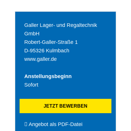
Galler Lager‐ und Regaltechnik
GmbH
Robert‐Galler‐Straße 1
D‐95326 Kulmbach
www.galler.de
Anstellungsbeginn
Sofort
JETZT BEWERBEN
Angebot als PDF-Datei