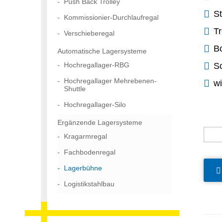
Push Back Trolley
St
Kommissionier-Durchlaufregal
Tr
Verschieberegal
B
Automatische Lagersysteme
Hochregallager-RBG
Sc
Hochregallager Mehrebenen-
w
Shuttle
Hochregallager-Silo
Ergänzende Lagersysteme
Kragarmregal
Fachbodenregal
Lagerbühne
Logistikstahlbau