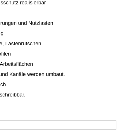
sschutz realisierbar
ührungen und Nutzlasten
ng
ge, Lastenrutschen…
filen
Arbeitsflächen
e und Kanäle werden umbaut.
ich
chreibbar.