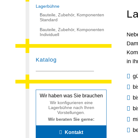
Lagerbühne
La
Bauteile, Zubehör, Komponenten
Standard
Bauteile, Zubehör, Komponenten
Nebe
Individuell
Dami
Komm
Katalog
in I
gü
b
Wir haben was Sie brauchen
bi
Wir konfigurieren eine
Lagerbühne nach Ihren
bi
Vorstellungen.
m
Wir beraten Sie gerne:
b
Kontakt