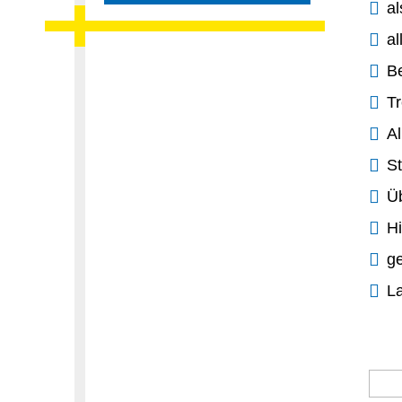
al
a
Be
T
A
St
Ü
Hi
ge
L