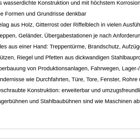
s wasserdichte Konstruktion und mit höchstem Korrosion
lle Formen und Grundrisse denkbar
lag aus Holz, Gitterrost oder Riffelblech in vielen Ausf
reppen, Geländer, Übergabestationen je nach Anforderu
lles aus einer Hand: Treppentürme, Brandschutz, Aufzü
ützen, Riegel und Pfetten aus dickwandigen Stahlbaupro
berbauung von Produktionsanlagen, Fahrwegen, Lager-/
ndernisse wie Durchfahrten, Türe, Tore, Fenster, Rohr
schraubte Konstruktion: erweiterbar und umzugsfreundl
agerbühnen und Stahlbaubühnen sind wie Maschinen abs