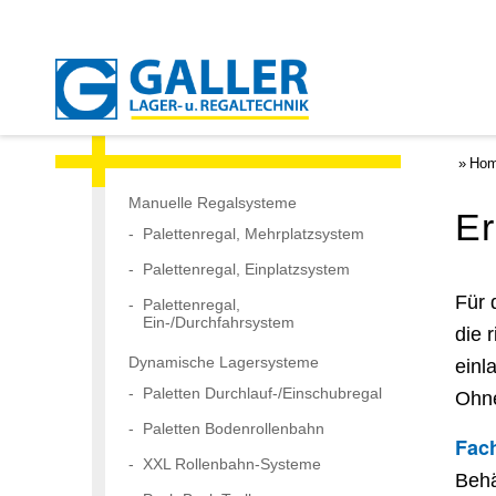
Ho
Manuelle Regalsysteme
E
Palettenregal, Mehrplatzsystem
Palettenregal, Einplatzsystem
Für 
Palettenregal,
Ein-/Durchfahrsystem
die 
Dynamische Lagersysteme
einl
Paletten Durchlauf-/Einschubregal
Ohne
Paletten Bodenrollenbahn
Fac
XXL Rollenbahn-Systeme
Behä