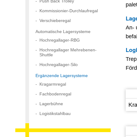
Push Back Trolley
pale
Kommissionier-Durchlaufregal
Lag
Verschieberegal
An- 
Automatische Lagersysteme
befa
Hochregallager-RBG
Logi
Hochregallager Mehrebenen-
Shuttle
Trep
Hochregallager-Silo
Förd
Ergänzende Lagersysteme
Kragarmregal
Fachbodenregal
Lagerbühne
Kr
Logistikstahlbau