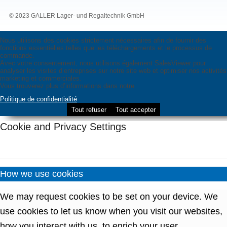
© 2023 GALLER Lager- und Regaltechnik GmbH
Nous utilisons des cookies strictement nécessaires afin de fournir des
fonctions essentielles telles que les téléchargements et le processus de
commande.
Avec votre consentement, nous utilisons également SalesViewer pour
analyser les visites d’entreprises sur notre site web et optimiser nos activités
marketing et commerciales.
Vous trouverez plus d’informations dans notre
Politique de confidentialité
Tout refuser
Tout accepter
Cookie and Privacy Settings
How we use cookies
We may request cookies to be set on your device. We
use cookies to let us know when you visit our websites,
how you interact with us, to enrich your user