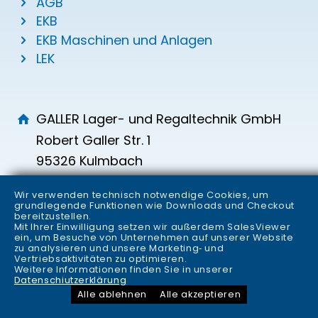
AGB
EKB
EKB Maschinen und Anlagen
LEK
GALLER Lager- und Regaltechnik GmbH
Robert Galler Str. 1
95326 Kulmbach
info
galler.de
Wir verwenden technisch notwendige Cookies, um
+49 (0) 9221 700-0
grundlegende Funktionen wie Downloads und Checkout
bereitzustellen.
+49 (0) 9221 700-149
Mit Ihrer Einwilligung setzen wir außerdem SalesViewer
ein, um Besuche von Unternehmen auf unserer Website
zu analysieren und unsere Marketing‑ und
Vertriebsaktivitäten zu optimieren.
Weitere Informationen finden Sie in unserer
Datenschiutzerklärung
© 2025 GALLER Lager- und Regaltechnik GmbH – a
Alle ablehnen
Alle akzeptieren